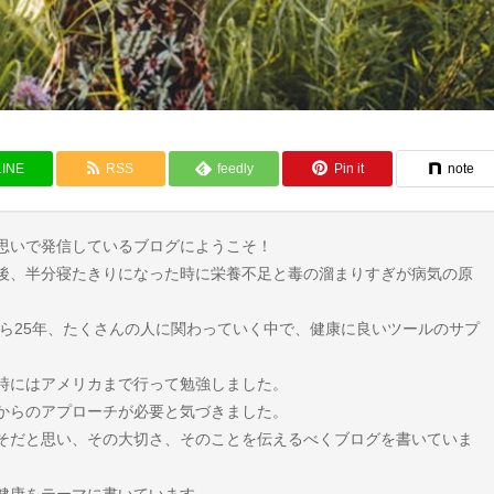
LINE
RSS
feedly
Pin it
note
思いで発信しているブログにようこそ！
手術後、半分寝たきりになった時に栄養不足と毒の溜まりすぎが病気の原
から25年、たくさんの人に関わっていく中で、健康に良いツールのサプ
時にはアメリカまで行って勉強しました。
からのアプローチが必要と気づきました。
そだと思い、その大切さ、そのことを伝えるべくブログを書いていま
健康をテーマに書いています。