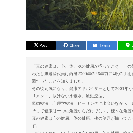
Post
Share
Hatena
「真の健康は、心、体、魂の健康が揃ってこそ！」の
わたし渡邉登代美は西暦2000年の26年前に4度の
因だったことを知りました。
その後元気になり、健康アドバイザーとして2001年
リメント、抜けない水素水、波動療法、
運動療法、心理学療法、ヒーリングに出会いながら、
そして健康は一つの角度からだけでなく、様々な角度
真の健康は心の健康、体の健康、魂の健康が揃ってこ
す。
ですのでわたしのブログは心の健康、体の健康、魂の