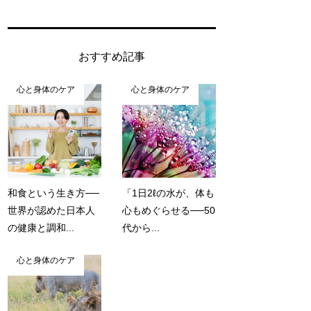
おすすめ記事
心と身体のケア
心と身体のケア
和食という生き方──
「1日2ℓの水が、体も
世界が認めた日本人
心もめぐらせる──50
の健康と調和...
代から...
心と身体のケア