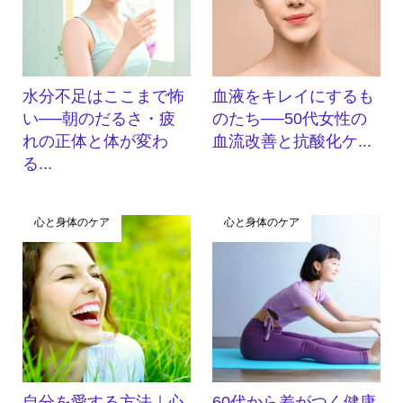
水分不足はここまで怖
血液をキレイにするも
い──朝のだるさ・疲
のたち──50代女性の
れの正体と体が変わ
血流改善と抗酸化ケ...
る...
心と身体のケア
心と身体のケア
自分を愛する方法｜心
60代から差がつく健康