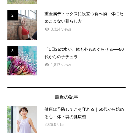
重金属デトックスに役立つ食べ物｜体にた
2
めこまない暮らし方
3,324 views
「1日2ℓの水が、体も心もめぐらせる──50
3
代からのナチュラ...
1,817 views
最近の記事
健康は予防してこそ守れる｜50代から始め
る心・体・魂の健康習...
2026.07.15