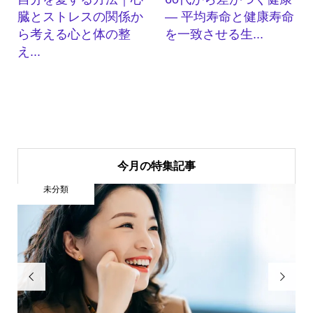
臓とストレスの関係か
― 平均寿命と健康寿命
ら考える心と体の整
を一致させる生...
え...
今月の特集記事
未分類

