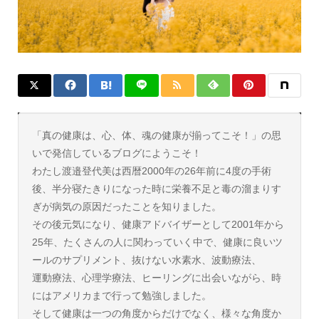
「真の健康は、心、体、魂の健康が揃ってこそ！」の思
いで発信しているブログにようこそ！
わたし渡邉登代美は西暦2000年の26年前に4度の手術
後、半分寝たきりになった時に栄養不足と毒の溜まりす
ぎが病気の原因だったことを知りました。
その後元気になり、健康アドバイザーとして2001年から
25年、たくさんの人に関わっていく中で、健康に良いツ
ールのサプリメント、抜けない水素水、波動療法、
運動療法、心理学療法、ヒーリングに出会いながら、時
にはアメリカまで行って勉強しました。
そして健康は一つの角度からだけでなく、様々な角度か