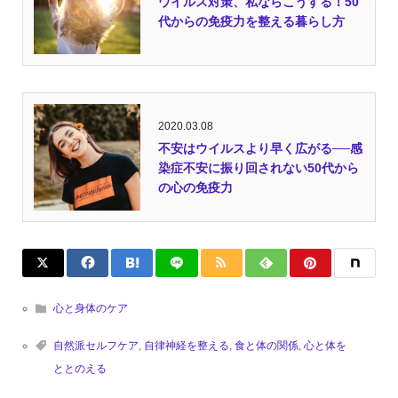
ウイルス対策、私ならこうする！50
代からの免疫力を整える暮らし方
2020.03.08
不安はウイルスより早く広がる──感
染症不安に振り回されない50代から
の心の免疫力
心と身体のケア
自然派セルフケア
,
自律神経を整える
,
食と体の関係
,
心と体を
ととのえる