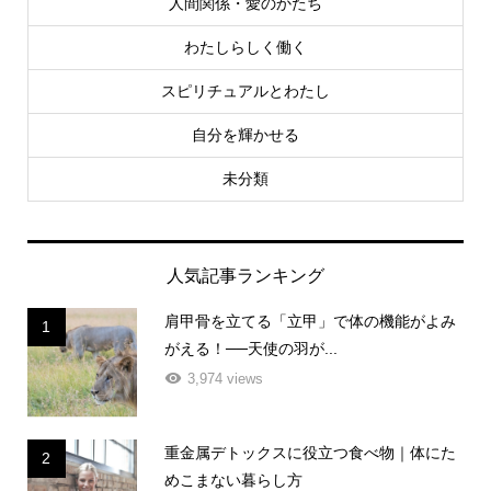
わたしらしく働く
スピリチュアルとわたし
自分を輝かせる
未分類
人気記事ランキング
肩甲骨を立てる「立甲」で体の機能がよみ
1
がえる！──天使の羽が...
3,974 views
重金属デトックスに役立つ食べ物｜体にた
2
めこまない暮らし方
3,324 views