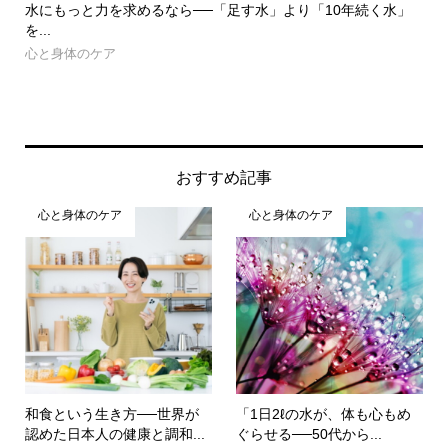
」
週刊SPA!に抗議する女性達にエールを送ります！
な
える.
未分類
心
おすすめ記事
心と身体のケア
心と身体のケア
和食という生き方──世界が
「1日2ℓの水が、体も心もめ
認めた日本人の健康と調和...
ぐらせる──50代から...