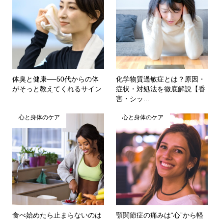
体臭と健康──50代からの体
化学物質過敏症とは？原因・
がそっと教えてくれるサイン
症状・対処法を徹底解説【香
害・シッ...
心と身体のケア
心と身体のケア
食べ始めたら止まらないのは
顎関節症の痛みは“心”から軽