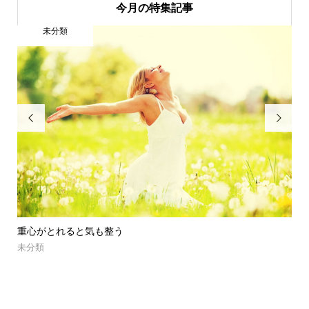
今月の特集記事
心と身体のケア


う
花粉症は体質改善で変わる｜25
心と身体のケア