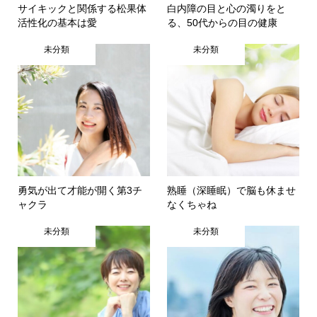
サイキックと関係する松果体
白内障の目と心の濁りをと
活性化の基本は愛
る、50代からの目の健康
未分類
未分類
勇気が出て才能が開く第3チ
熟睡（深睡眠）で脳も休ませ
ャクラ
なくちゃね
未分類
未分類