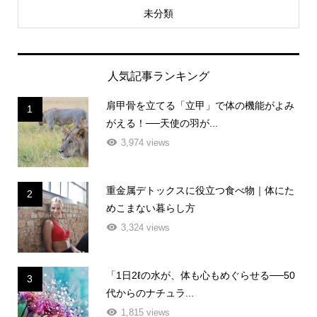
未分類
人気記事ランキング
肩甲骨を立てる「立甲」で体の機能がよみ
1
がえる！──天使の羽が...
3,974 views
重金属デトックスに役立つ食べ物｜体にた
2
めこまない暮らし方
3,324 views
「1日2ℓの水が、体も心もめぐらせる──50
3
代からのナチュラ...
1,815 views