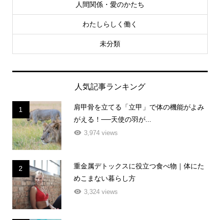
人間関係・愛のかたち
わたしらしく働く
未分類
人気記事ランキング
肩甲骨を立てる「立甲」で体の機能がよみ
1
がえる！──天使の羽が...
3,974 views
重金属デトックスに役立つ食べ物｜体にた
2
めこまない暮らし方
3,324 views