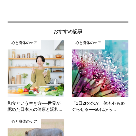
おすすめ記事
心と身体のケア
心と身体のケア
和食という生き方──世界が
「1日2ℓの水が、体も心もめ
認めた日本人の健康と調和...
ぐらせる──50代から...
心と身体のケア