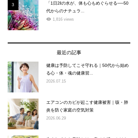
「1日2ℓの水が、体も心もめぐらせる──50
3
代からのナチュラ...
1,816 views
最近の記事
健康は予防してこそ守れる｜50代から始め
る心・体・魂の健康習...
2026.07.15
エアコンのカビが起こす健康被害｜咳・肺
炎を防ぐ家庭の空気対策
2026.06.29