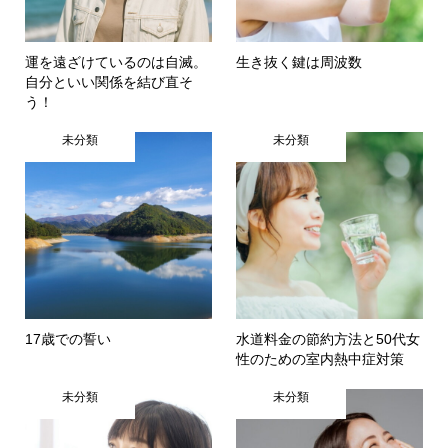
運を遠ざけているのは自滅。
生き抜く鍵は周波数
自分といい関係を結び直そ
う！
未分類
未分類
17歳での誓い
水道料金の節約方法と50代女
性のための室内熱中症対策
未分類
未分類