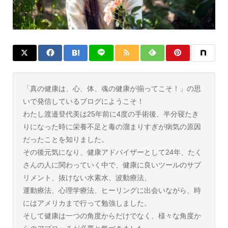
「真の健康は、心、体、魂の健康が揃ってこそ！」の思
いで発信しているブログにようこそ！
わたし渡邉登代美は25年前に4度の手術後、半分寝たき
りになった時に栄養不足と毒の溜まりすぎが病気の原因
だったことを知りました。
その後元気になり、健康アドバイザーとして24年、たく
さんの人に関わっていく中で、健康に良いツールのサプ
リメント、抜けない水素水、波動療法、
運動療法、心理学療法、ヒーリングに出会いながら、時
にはアメリカまで行って勉強しました。
そして健康は一つの角度からだけでなく、様々な角度か