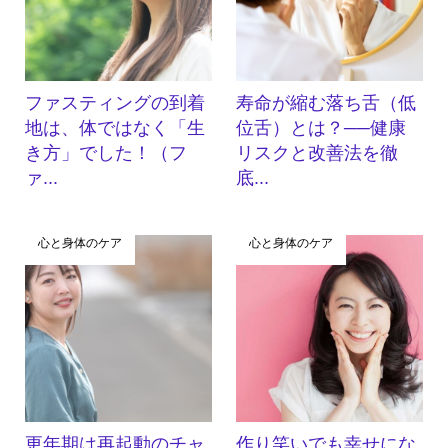
ファスティングの到着
寿命が縮む落ち舌（低
地は、体ではなく「生
位舌）とは？──健康
き方」でした！（フ
リスクと改善法を徹
ァ...
底...
心と身体のケア
心と身体のケア
更年期は再起動のチャ
作り笑いでも幸せにな