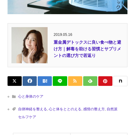
2019.05.16
重金属デトックスに良い食べ物と避
け方｜解毒を助ける習慣とサプリメ
ントの選び方で若返り
心と身体のケア
自律神経を整える
,
心と体をととのえる
,
感情の整え方
,
自然派
セルフケア