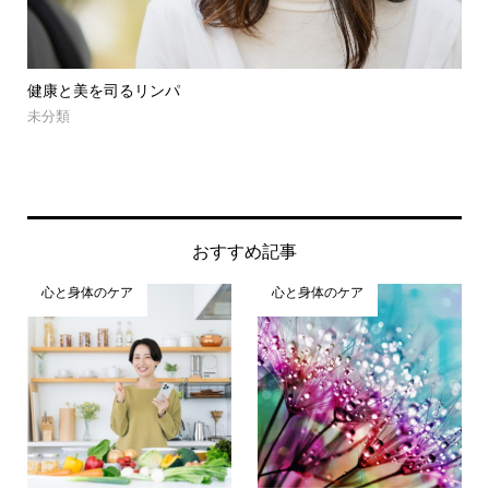
執着は老化する。本当の開運と執着！
チ
未分類
未
おすすめ記事
心と身体のケア
心と身体のケア