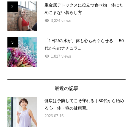
重金属デトックスに役立つ食べ物｜体にた
2
めこまない暮らし方
3,324 views
「1日2ℓの水が、体も心もめぐらせる──50
3
代からのナチュラ...
1,817 views
最近の記事
健康は予防してこそ守れる｜50代から始め
る心・体・魂の健康習...
2026.07.15