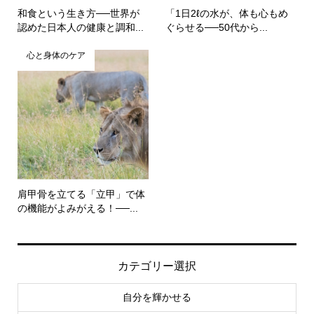
和食という生き方──世界が
「1日2ℓの水が、体も心もめ
認めた日本人の健康と調和...
ぐらせる──50代から...
心と身体のケア
肩甲骨を立てる「立甲」で体
の機能がよみがえる！──...
カテゴリー選択
自分を輝かせる