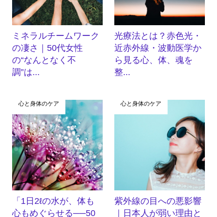
ミネラルチームワーク
光療法とは？赤色光・
の凄さ｜50代女性
近赤外線・波動医学か
の“なんとなく不
ら見る心、体、魂を
調”は...
整...
心と身体のケア
心と身体のケア
「1日2ℓの水が、体も
紫外線の目への悪影響
心もめぐらせる──50
｜日本人が弱い理由と