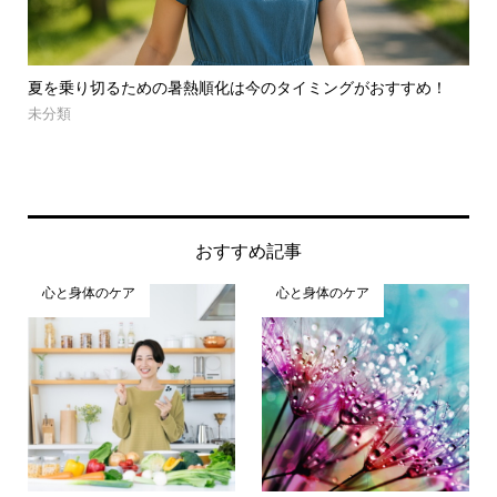
！
人生のヒントを得る「明晰夢」の入り方
イ
未分類
心
おすすめ記事
心と身体のケア
心と身体のケア