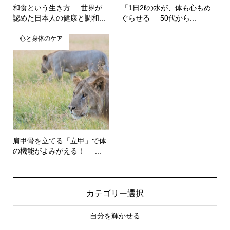
和食という生き方──世界が
「1日2ℓの水が、体も心もめ
認めた日本人の健康と調和...
ぐらせる──50代から...
心と身体のケア
肩甲骨を立てる「立甲」で体
の機能がよみがえる！──...
カテゴリー選択
自分を輝かせる