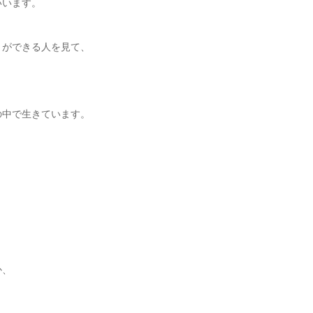
いいます。
とができる人を見て、
の中で生きています。
。
か、