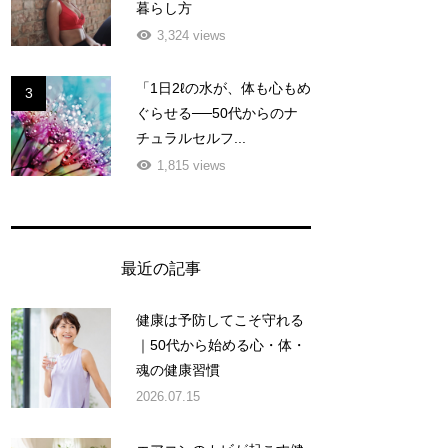
暮らし方
3,324 views
「1日2ℓの水が、体も心もめ
3
ぐらせる──50代からのナ
チュラルセルフ...
1,815 views
最近の記事
健康は予防してこそ守れる
｜50代から始める心・体・
魂の健康習慣
2026.07.15