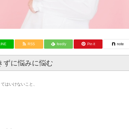
LINE
RSS
feedly
Pin it
note
きずに悩みに悩む
くてはいけないこと、