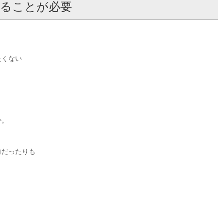
ることが必要
、
たくない
か。
向だったりも