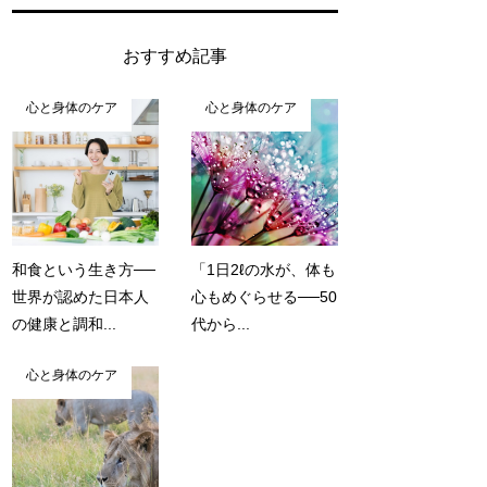
おすすめ記事
心と身体のケア
心と身体のケア
和食という生き方──
「1日2ℓの水が、体も
世界が認めた日本人
心もめぐらせる──50
の健康と調和...
代から...
心と身体のケア