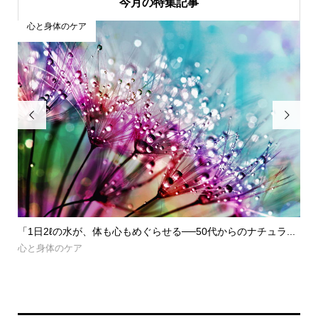
今月の特集記事
心と身体のケア


かも
「1日2ℓの水が、体も心もめぐらせる──50代からのナチュラ...
「
慣
心と身体のケア
心