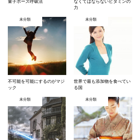
量子ポーズ呼吸法
なくてはならないビタミンの
力
未分類
未分類
不可能を可能にするのがマジ
世界で最も添加物を食べてい
ック
る国
未分類
未分類