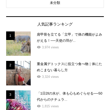
未分類
人気記事ランキング
肩甲骨を立てる「立甲」で体の機能がよみ
1
がえる！──天使の羽が...
3,974 views
重金属デトックスに役立つ食べ物｜体にた
2
めこまない暮らし方
3,324 views
「1日2ℓの水が、体も心もめぐらせる──50
3
代からのナチュラ...
1,815 views