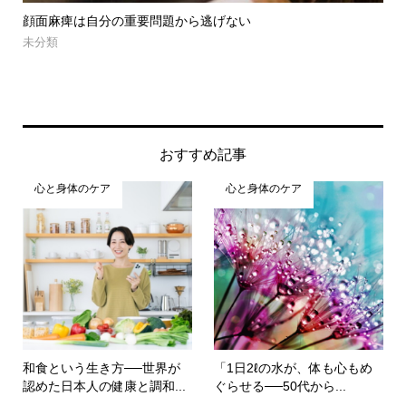
ワクチンとシェデイング対策
未分類
おすすめ記事
心と身体のケア
心と身体のケア
和食という生き方──世界が
「1日2ℓの水が、体も心もめ
認めた日本人の健康と調和...
ぐらせる──50代から...