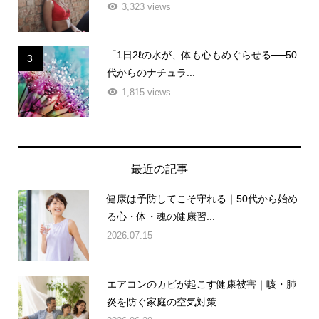
3,323 views
「1日2ℓの水が、体も心もめぐらせる──50
3
代からのナチュラ...
1,815 views
最近の記事
健康は予防してこそ守れる｜50代から始め
る心・体・魂の健康習...
2026.07.15
エアコンのカビが起こす健康被害｜咳・肺
炎を防ぐ家庭の空気対策