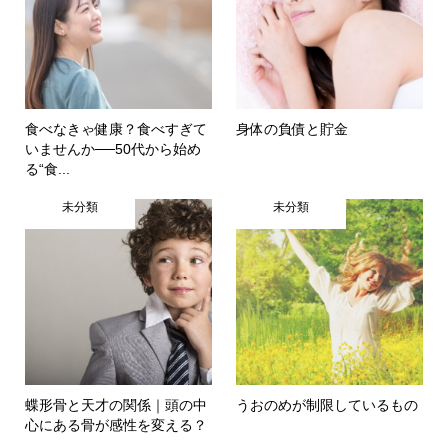
食べなきゃ健康？食べすぎて
身体の負債と貯金
いませんか──50代から始め
る“食...
未分類
未分類
蝶形骨と天才の関係｜頭の中
うおのめが制限しているもの
心にある骨が感性を変える？