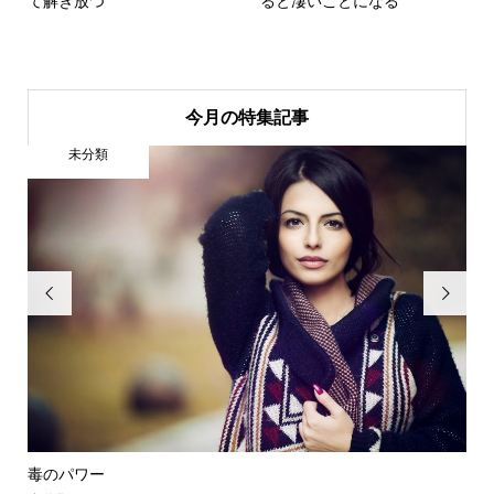
て解き放つ
ると凄いことになる
今月の特集記事
未分類


割れ窓理論のように健康も予防しよう