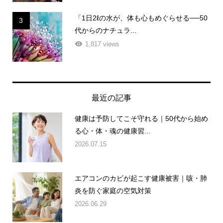
「1日2ℓの水が、体も心もめぐらせる──50
3
代からのナチュラ...
1,817 views
最近の記事
健康は予防してこそ守れる｜50代から始め
る心・体・魂の健康習...
2026.07.15
エアコンのカビが起こす健康被害｜咳・肺
炎を防ぐ家庭の空気対策
2026.06.29