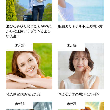
遊び心を取り戻すことが50代
細胞のミネラル不足の補い方
からの運気アップできる楽し
い人生...
未分類
未分類
私の終電物語あれこれ
見えない体の焦げにご用心
未分類
未分類