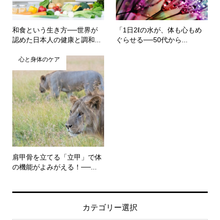
和食という生き方──世界が
「1日2ℓの水が、体も心もめ
認めた日本人の健康と調和...
ぐらせる──50代から...
心と身体のケア
肩甲骨を立てる「立甲」で体
の機能がよみがえる！──...
カテゴリー選択