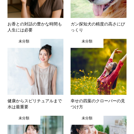
お香との対話の豊かな時間も
ガン探知犬の精度の高さにび
人生には必要
っくり
未分類
未分類
健康からスピリチュアルまで
幸せの四葉のクローバーの見
水は最重要
つけ方
未分類
未分類