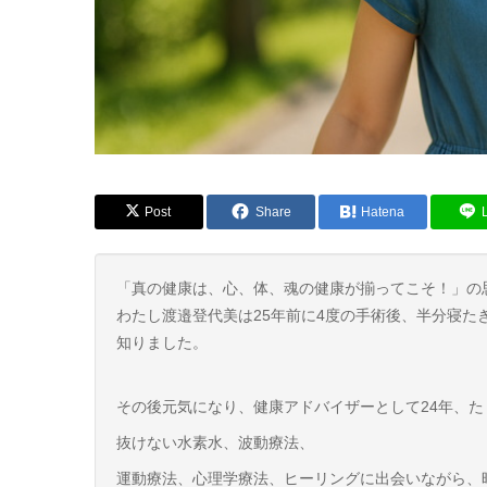
Post
Share
Hatena
「真の健康は、心、体、魂の健康が揃ってこそ！」の
わたし渡邉登代美は25年前に4度の手術後、半分寝
知りました。
その後元気になり、健康アドバイザーとして24年、
抜けない水素水、波動療法、
運動療法、心理学療法、ヒーリングに出会いながら、