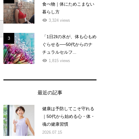
食べ物｜体にためこまない
暮らし方
3,324 views
「1日2ℓの水が、体も心もめ
3
ぐらせる──50代からのナ
チュラルセルフ...
1,815 views
最近の記事
健康は予防してこそ守れる
｜50代から始める心・体・
魂の健康習慣
2026.07.15