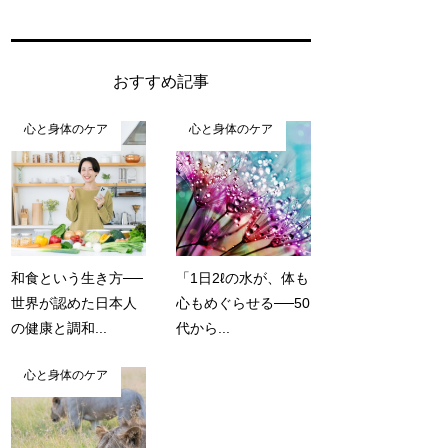
おすすめ記事
心と身体のケア
心と身体のケア
和食という生き方──
「1日2ℓの水が、体も
世界が認めた日本人
心もめぐらせる──50
の健康と調和...
代から...
心と身体のケア