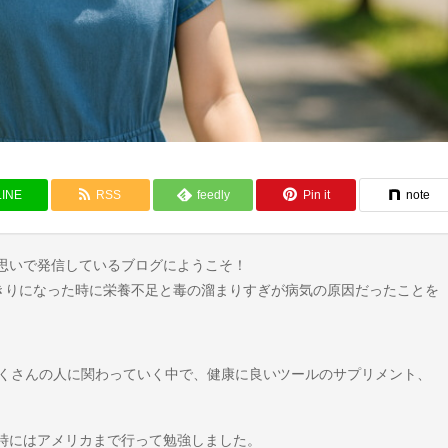
LINE
RSS
feedly
Pin it
note
思いで発信しているブログにようこそ！
たきりになった時に栄養不足と毒の溜まりすぎが病気の原因だったことを
たくさんの人に関わっていく中で、健康に良いツールのサプリメント、
時にはアメリカまで行って勉強しました。