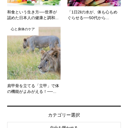
和食という生き方──世界が
「1日2ℓの水が、体も心もめ
認めた日本人の健康と調和...
ぐらせる──50代から...
心と身体のケア
肩甲骨を立てる「立甲」で体
の機能がよみがえる！──...
カテゴリー選択
自分を輝かせる