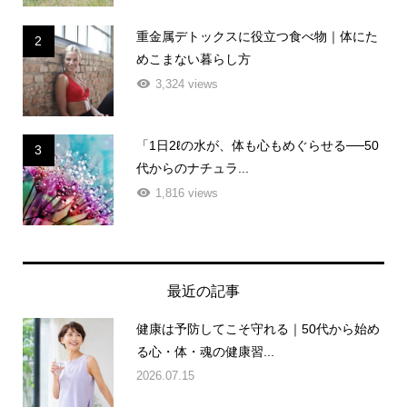
重金属デトックスに役立つ食べ物｜体にた
2
めこまない暮らし方
3,324 views
「1日2ℓの水が、体も心もめぐらせる──50
3
代からのナチュラ...
1,816 views
最近の記事
健康は予防してこそ守れる｜50代から始め
る心・体・魂の健康習...
2026.07.15