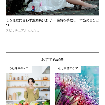
心を無駄に使わず波動あげあげ──感情を手放し、本当の自分と
50代
つ...
え...
スピリチュアルとわたし
自分を輝
おすすめ記事
心と身体のケア
心と身体のケア