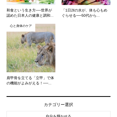
和食という生き方──世界が
「1日2ℓの水が、体も心もめ
認めた日本人の健康と調和...
ぐらせる──50代から...
心と身体のケア
肩甲骨を立てる「立甲」で体
の機能がよみがえる！──...
カテゴリー選択
自分を輝かせる