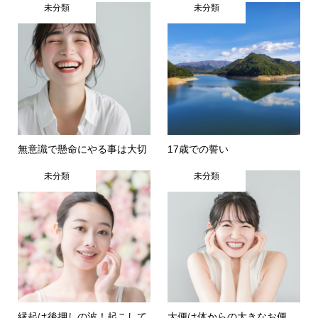
未分類
未分類
無意識で懸命にやる事は大切
17歳での誓い
未分類
未分類
縁起は後押しの波！起こして
大便は体からの大きなお便