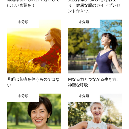
ほしい言葉を！
り！健康な腸のガイドプレゼ
ント付きウ...
未分類
未分類
月経は苦痛を伴うものではな
内なる力とつながる生き方、
い
神聖な呼吸
未分類
未分類