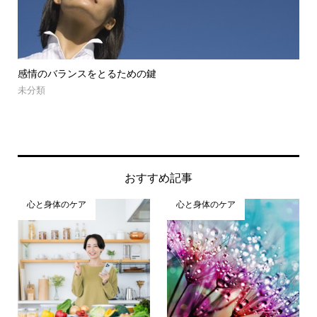
ンスをとるための鍵
ガチャガチャで決め
未分類
おすすめ記事
心と身体のケア
心と身体のケア