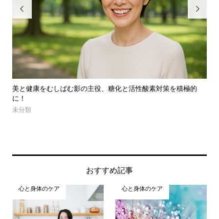


むしばむ影の主役、糖化と活性酸素対策を積極的
母親の笑顔が子供に
める
人間関係・愛のかた
おすすめ記事
心と身体のケア
心と身体のケア