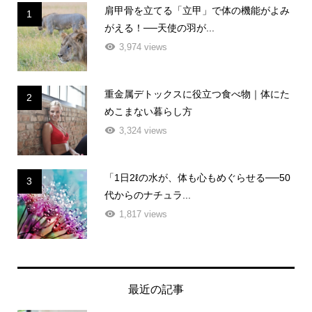
肩甲骨を立てる「立甲」で体の機能がよみ
1
がえる！──天使の羽が...
3,974 views
重金属デトックスに役立つ食べ物｜体にた
2
めこまない暮らし方
3,324 views
「1日2ℓの水が、体も心もめぐらせる──50
3
代からのナチュラ...
1,817 views
最近の記事