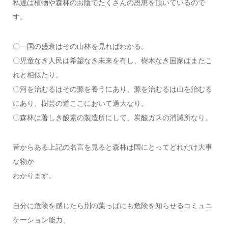
私達は植物や森林のお陰でたくさんの恩恵を頂いているので
す。
〇一国の盛衰はその山林を見ればわかる。
〇児童なき人民は希望なき未来を有し、樹木なき国家はまたこ
れと相似たり。
〇河を治むるはその源を養うにあり、源を治むるは山を治むる
にあり、樹芸の道ここにおいて過大なり。
〇森林は著しき酸素の製造所にして、炭酸ガスの消滅所なり。
昔からある上記の名言を見ると森林は国にとってどれだけ大事
な物か
わかります。
自分に危険を感じたら別の葉っぱにも危険を知らせるコミュニ
ケーション能力、