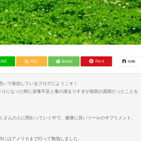
LINE
RSS
feedly
Pin it
note
思いで発信しているブログにようこそ！
たきりになった時に栄養不足と毒の溜まりすぎが病気の原因だったことを
たくさんの人に関わっていく中で、健康に良いツールのサプリメント、
時にはアメリカまで行って勉強しました。