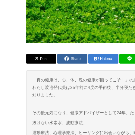
Post
Share
Hatena
「真の健康は、心、体、魂の健康が揃ってこそ！」の
わたし渡邉登代美は25年前に4度の手術後、半分寝
知りました。
その後元気になり、健康アドバイザーとして24年、
抜けない水素水、波動療法、
運動療法、心理学療法、ヒーリングに出会いながら、