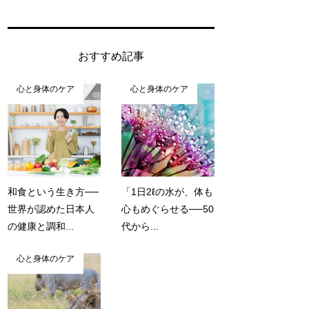
おすすめ記事
心と身体のケア
心と身体のケア
和食という生き方──
「1日2ℓの水が、体も
世界が認めた日本人
心もめぐらせる──50
の健康と調和...
代から...
心と身体のケア