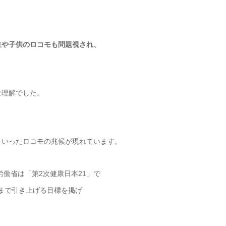
生や子供のロコモも問題視され、
な理解でした。
、
といったロコモの兆候が現れています。
労働省は「第2次健康日本21」で
％まで引き上げる目標を掲げ