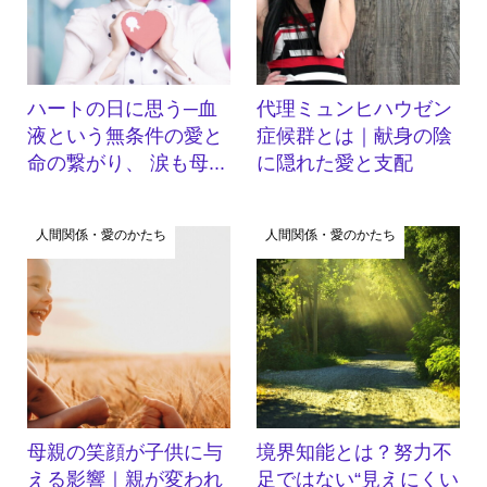
ハートの日に思う─血
代理ミュンヒハウゼン
液という無条件の愛と
症候群とは｜献身の陰
命の繋がり、 涙も母...
に隠れた愛と支配
人間関係・愛のかたち
人間関係・愛のかたち
母親の笑顔が子供に与
境界知能とは？努力不
える影響｜親が変われ
足ではない“見えにくい