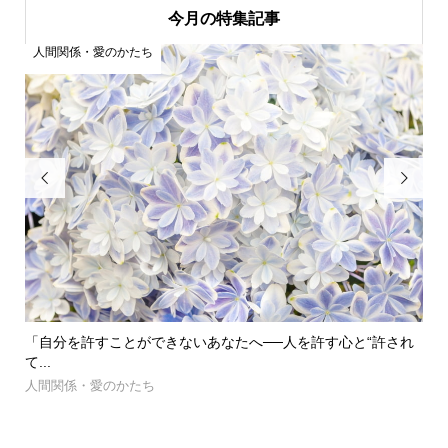
今月の特集記事
未分類
人


され
力漲るエネルギーを出すのには
闇
未分類
人