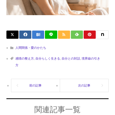
人間関係・愛のかたち
感情の整え方
,
自分らしく生きる
,
自分との対話
,
境界線の引き
方
関連記事一覧