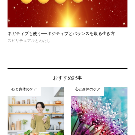
ネガティブも使う──ポジティブとバランスを取る生き方
チ
スピリチュアルとわたし
未
おすすめ記事
心と身体のケア
心と身体のケア