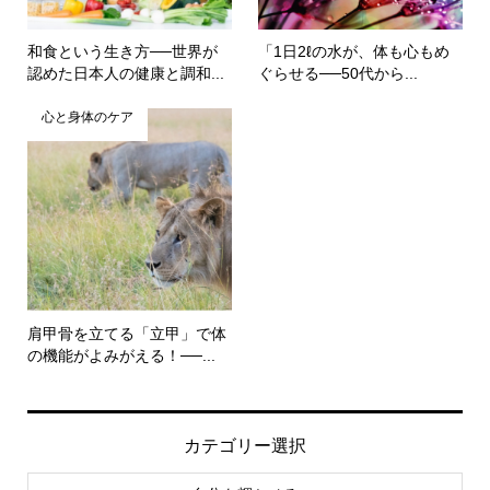
和食という生き方──世界が
「1日2ℓの水が、体も心もめ
認めた日本人の健康と調和...
ぐらせる──50代から...
心と身体のケア
肩甲骨を立てる「立甲」で体
の機能がよみがえる！──...
カテゴリー選択