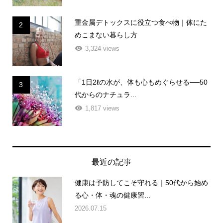
重金属デトックスに役立つ食べ物｜体にた
2
めこまない暮らし方
3,324 views
「1日2ℓの水が、体も心もめぐらせる──50
3
代からのナチュラ...
1,817 views
最近の記事
健康は予防してこそ守れる｜50代から始め
る心・体・魂の健康習...
2026.07.15